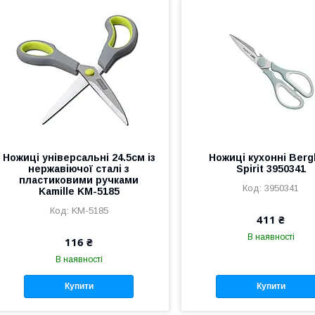
Ножиці універсальні 24.5см із
Ножиці кухонні Berg
нержавіючої сталі з
Spirit 3950341
пластиковими ручками
3950341
Kamille KM-5185
KM-5185
411 ₴
В наявності
116 ₴
В наявності
Купити
Купити