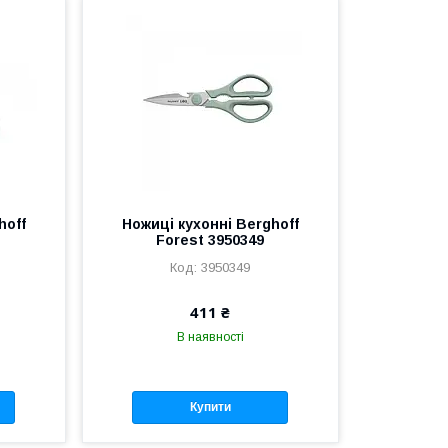
hoff
Ножиці кухонні Berghoff
Forest 3950349
3950349
411 ₴
В наявності
Купити