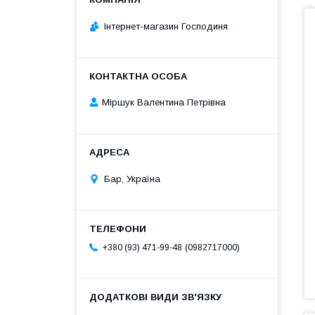
Інтернет-магазин Господиня
Міршук Валентина Петрівна
Бар, Україна
0982717000
+380 (93) 471-99-48