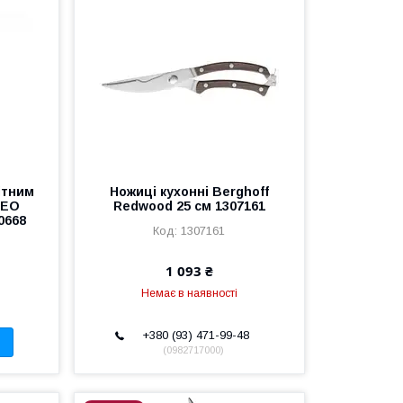
ітним
Ножиці кухонні Berghoff
LEO
Redwood 25 см 1307161
0668
1307161
1 093 ₴
Немає в наявності
+380 (93) 471-99-48
0982717000