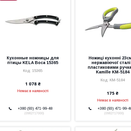
Кухонные ножницы для
Ножиці кухонні 23см
птицы KELA Boca 15365
нержавіючої сталі
пластиковими ручк
15365
Kamille KM-5184
KM-5184
1 078 ₴
Немає в наявності
175 ₴
Немає в наявності
+380 (93) 471-99-48
+380 (93) 471-99-4
0982717000
0982717000