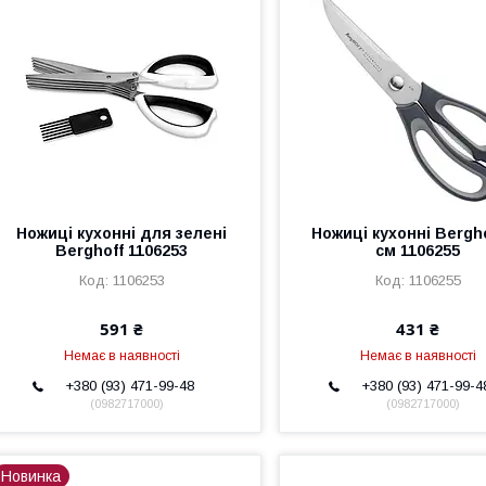
Ножиці кухонні для зелені
Ножиці кухонні Bergho
Berghoff 1106253
см 1106255
1106253
1106255
591 ₴
431 ₴
Немає в наявності
Немає в наявності
+380 (93) 471-99-48
+380 (93) 471-99-4
0982717000
0982717000
Новинка