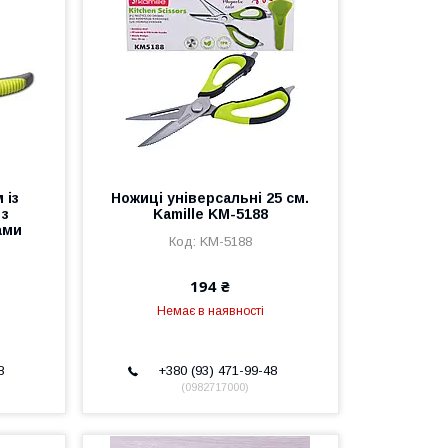
 із
Ножиці універсальні 25 см.
 з
Kamille KM-5188
ами
KM-5188
194 ₴
Немає в наявності
8
+380 (93) 471-99-48
0982717000