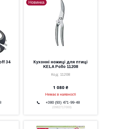
Новинка
ff 34
Кухонні ножиці для птиці
KELA Pollo 11208
11208
1 080 ₴
Немає в наявності
8
+380 (93) 471-99-48
0982717000