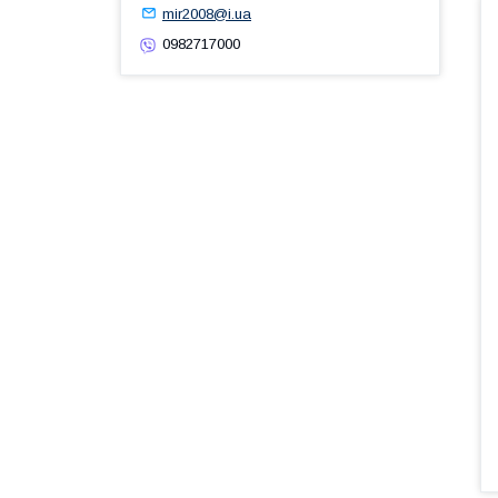
mir2008@i.ua
0982717000