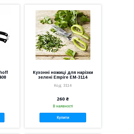
hoff
Кухонні ножиці для нарізки
408
зелені Empire EM-3114
3114
260 ₴
В наявності
Купити