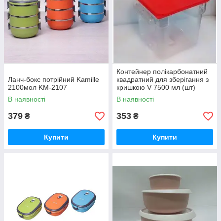
Контейнер полікарбонатний
Ланч-бокс потрійний Kamille
квадратний для зберігання з
2100мол KM-2107
кришкою V 7500 мл (шт)
Empire 2829
В наявності
В наявності
379
353
₴
₴
Купити
Купити