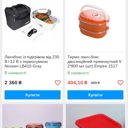
Ланчбокс із підігрівом від 230
Термо ланч бокс
В і 12 В з термосумкою
двосекційний прямокутний V
Noveen LB410 Gray
2*800 мл (шт) Empire 1517
В наявності
В наявності
2 360
404,10
₴
₴
449 ₴
Купити
Купити