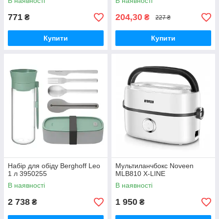
В наявності
В наявності
771
204,30
₴
₴
227 ₴
Купити
Купити
Набір для обіду Berghoff Leo
Мультиланчбокс Noveen
1 л 3950255
MLB810 X-LINE
В наявності
В наявності
2 738
1 950
₴
₴