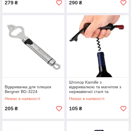
279
290
₴
₴
Штопор Kamille з
Відкривачка для пляшок
відкривалкою та магнітом з
Bergner BG-3224
нержавіючої сталі та
пластику KM-7794
Немає в наявності
Немає в наявності
205
105
₴
₴