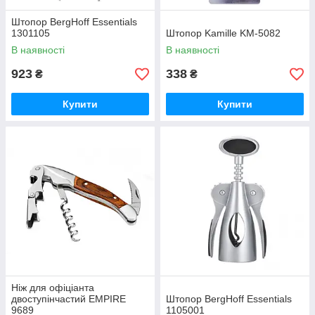
Штопор BergHoff Essentials
1301105
Штопор Kamille KM-5082
В наявності
В наявності
923
338
₴
₴
Купити
Купити
Ніж для офіціанта
двоступінчастий EMPIRE
Штопор BergHoff Essentials
9689
1105001