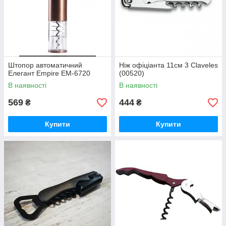
Штопор автоматичний
Ніж офіціанта 11см 3 Claveles
Елегант Empire EM-6720
(00520)
В наявності
В наявності
569
444
₴
₴
Купити
Купити