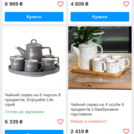
6 969
4 609
₴
₴
Купити
Купити
Чайний сервіз на 6 персон 8
предметів, Enjoyable Life
сірий
Чайний сервіз на 4 особи 6
предметів з бамбуковою
Готово до відправки
підставкою
6 339
Немає в наявності
₴
2 419
₴