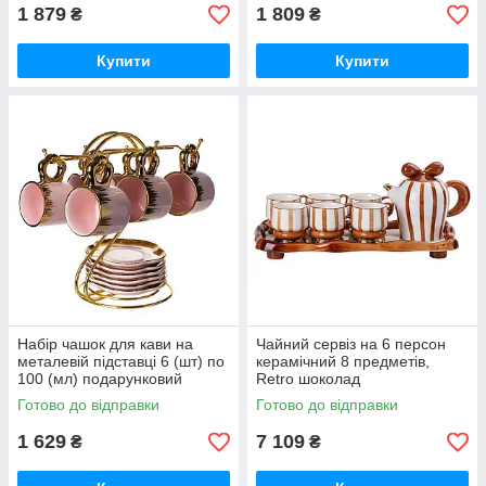
1 879
1 809
₴
₴
Купити
Купити
Набір чашок для кави на
Чайний сервіз на 6 персон
металевій підставці 6 (шт) по
керамічний 8 предметів,
100 (мл) подарунковий
Retro шоколад
кавовий сервіз набір чашок
Готово до відправки
Готово до відправки
Розовий із золотом FM-48
1 629
7 109
₴
₴