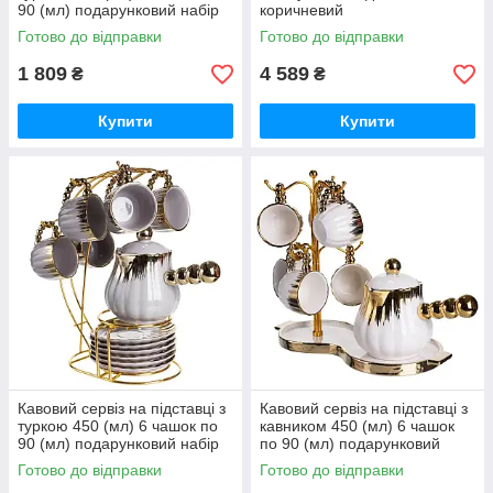
90 (мл) подарунковий набір
коричневий
чашок на підставці Білий із
Готово до відправки
Готово до відправки
золотом FM-JJ-3
1 809
4 589
₴
₴
Купити
Купити
Кавовий сервіз на підставці з
Кавовий сервіз на підставці з
туркою 450 (мл) 6 чашок по
кавником 450 (мл) 6 чашок
90 (мл) подарунковий набір
по 90 (мл) подарунковий
чашок на підставці Сірий із
Білий із золотом FM-JJ-5
Готово до відправки
Готово до відправки
золотом FM-JJ-4