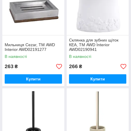
Склянка для зубних щіток
Мильниця Cezar, ТМ AWD
КЕА, ТМ AWD Interior
Interior AWD02191277
AWD02190941
В наявності
В наявності
263
266
₴
₴
Купити
Купити