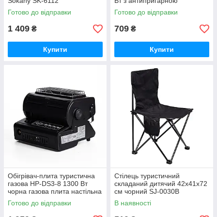
Sokany SK-6112
Вт з антипригарною
поверхнею Sokany SK-BBQ-
Готово до відправки
Готово до відправки
853
1 409
709
₴
₴
Купити
Купити
Обігрівач-плита туристична
Стілець туристичний
газова HP-DS3-8 1300 Вт
складаний дитячий 42x41x72
чорна газова плита настільна
см чорний SJ-0030B
Готово до відправки
В наявності