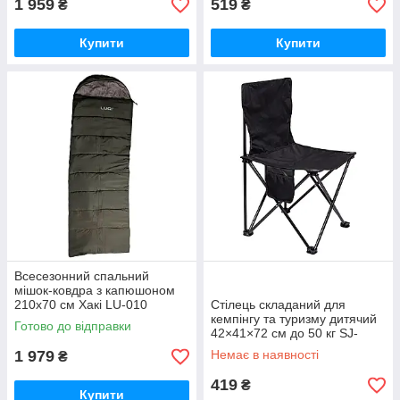
1 959
519
₴
₴
Купити
Купити
Всесезонний спальний
мішок-ковдра з капюшоном
210х70 см Хакі LU-010
Стілець складаний для
кемпінгу та туризму дитячий
Готово до відправки
42×41×72 см до 50 кг SJ-
0056LB
1 979
Немає в наявності
₴
419
₴
Купити