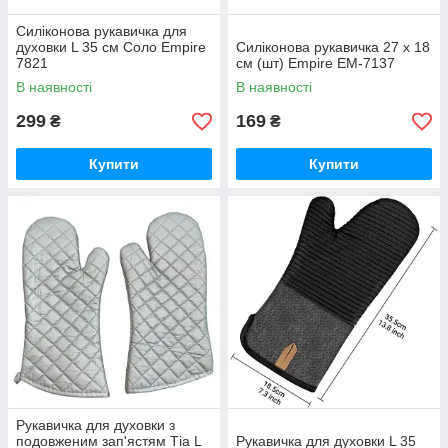
Силіконова рукавичка для
духовки L 35 cм Соло Empire
Силіконова рукавичка 27 х 18
7821
см (шт) Empire EM-7137
В наявності
В наявності
299
169
₴
₴
Купити
Купити
Рукавичка для духовки з
подовженим зап'ястям Тіа L
Рукавичка для духовки L 35