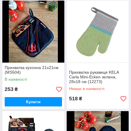
Прихватка кухонна 21х21см
(MS504)
Прихватка рукавиця KELA
Carla Mini-Ecken зелена,
В наявності
28х18 см (12273)
253
Немає в наявності
₴
518
₴
Купити