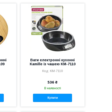
онні
Ваги електронні кухонні
109
Kamille із чашею KM-7110
KM-7110
536 ₴
В наявності
Купити