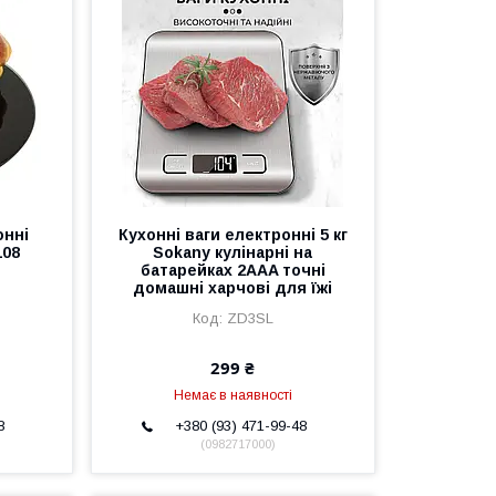
онні
Кухонні ваги електронні 5 кг
108
Sokany кулінарні на
батарейках 2AAA точні
домашні харчові для їжі
ZD3SL
299 ₴
Немає в наявності
8
+380 (93) 471-99-48
0982717000