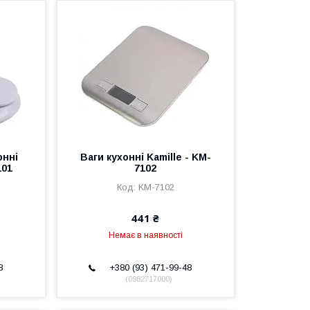
онні
Ваги кухонні Kamille - KM-
101
7102
KM-7102
441 ₴
Немає в наявності
8
+380 (93) 471-99-48
0982717000