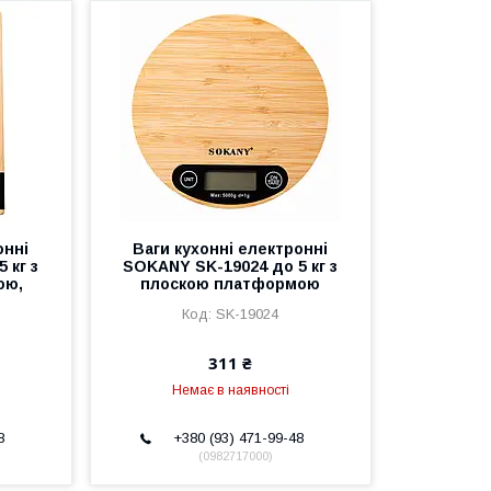
онні
Ваги кухонні електронні
 кг з
SOKANY SK-19024 до 5 кг з
ою,
плоскою платформою
SK-19024
311 ₴
Немає в наявності
8
+380 (93) 471-99-48
0982717000