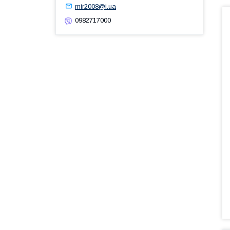
mir2008@i.ua
0982717000