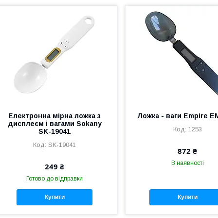
Електронна мірна ложка з
Ложка - ваги Empire E
дисплеєм і вагами Sokany
1253
SK-19041
SK-19041
872 ₴
В наявності
249 ₴
Готово до відправки
Купити
Купити