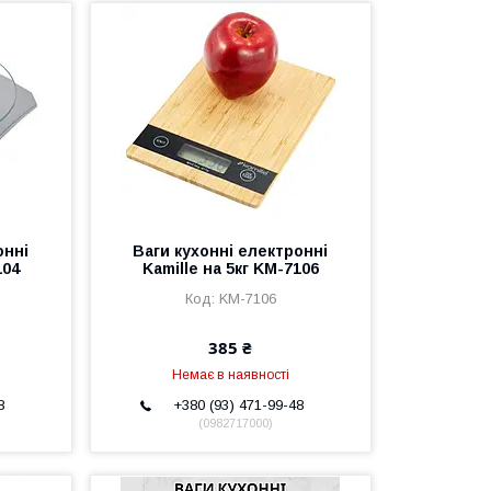
онні
Ваги кухонні електронні
104
Kamille на 5кг KM-7106
KM-7106
385 ₴
Немає в наявності
8
+380 (93) 471-99-48
0982717000