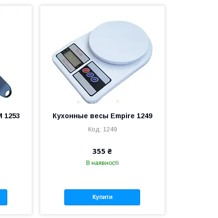
M 1253
Кухонные весы Empire 1249
1249
355 ₴
В наявності
Купити