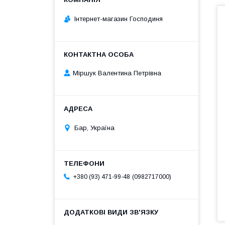
Інтернет-магазин Господиня
Міршук Валентина Петрівна
Бар, Україна
0982717000
+380 (93) 471-99-48