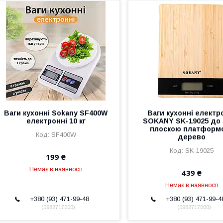
Ваги кухонні Sokany SF400W
Ваги кухонні електр
електронні 10 кг
SOKANY SK-19025 до 5
плоскою платформ
SF400W
дерево
SK-19025
199 ₴
Немає в наявності
439 ₴
Немає в наявності
+380 (93) 471-99-48
+380 (93) 471-99-4
0982717000
0982717000