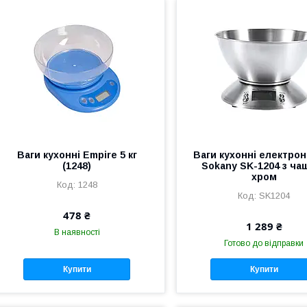
Ваги кухонні Empire 5 кг
Ваги кухонні електронн
(1248)
Sokany SK-1204 з ча
хром
1248
SK1204
478 ₴
1 289 ₴
В наявності
Готово до відправки
Купити
Купити