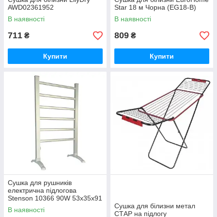
AWD02361952
Star 18 м Чорна (EG18-B)
В наявності
В наявності
711
809
₴
₴
Купити
Купити
Сушка для рушників
електрична підлогова
Stenson 10366 90W 53х35х91
см сріблястий
Сушка для білизни метал
В наявності
СТАР на підлогу