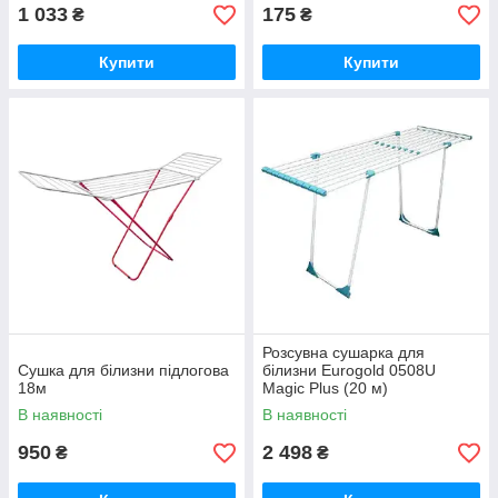
1 033
175
₴
₴
Купити
Купити
Розсувна сушарка для
Сушка для білизни підлогова
білизни Eurogold 0508U
18м
Magic Plus (20 м)
В наявності
В наявності
950
2 498
₴
₴