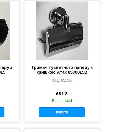
перу з
Тримач туалетного паперу з
015
кришкою Атак 8530015B
8515В
681 ₴
В наявності
Купити