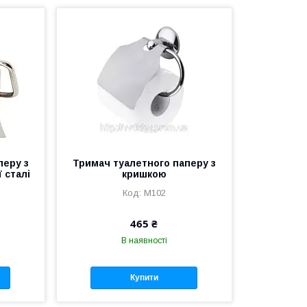
перу з
Тримач туалетного паперу з
 сталі
кришкою
M102
465 ₴
В наявності
Купити