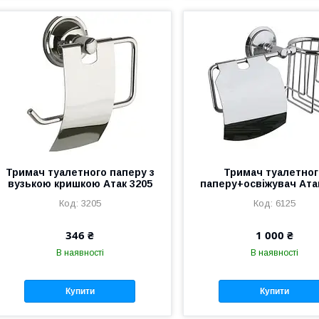
Тримач туалетного паперу з
Тримач туалетно
вузькою кришкою Атак 3205
паперу+освіжувач Ата
3205
6125
346 ₴
1 000 ₴
В наявності
В наявності
Купити
Купити