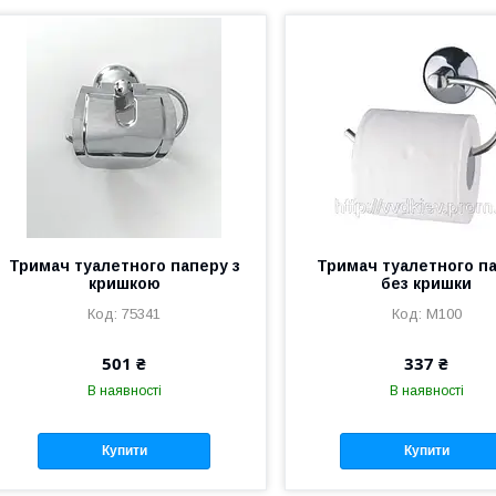
Тримач туалетного паперу з
Тримач туалетного п
кришкою
без кришки
75341
M100
501 ₴
337 ₴
В наявності
В наявності
Купити
Купити