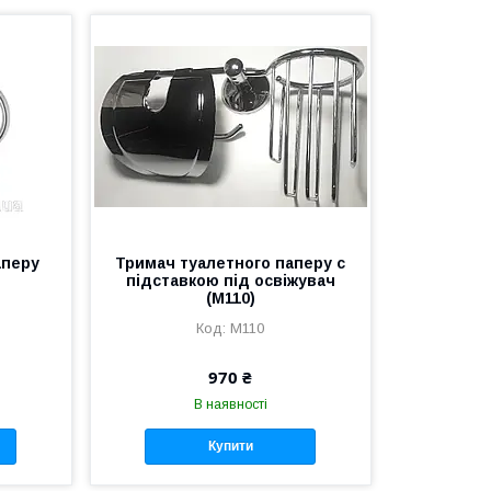
аперу
Тримач туалетного паперу c
підставкою під освіжувач
(M110)
M110
970 ₴
В наявності
Купити