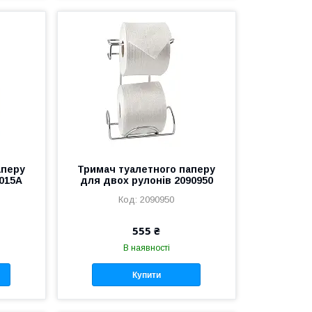
аперу
Тримач туалетного паперу
0015A
для двох рулонів 2090950
2090950
555 ₴
В наявності
Купити