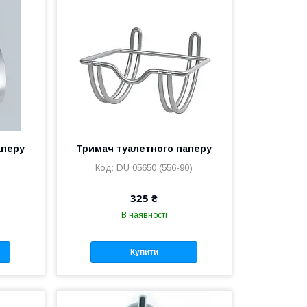
аперу
Тримач туалетного паперу
DU 05650 (556-90)
325 ₴
В наявності
Купити