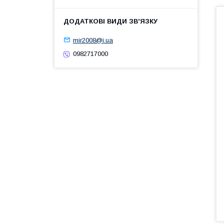
mir2008@i.ua
0982717000