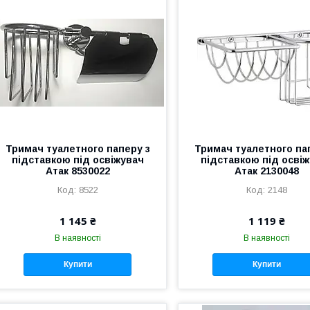
Тримач туалетного паперу з
Тримач туалетного па
підставкою під освіжувач
підставкою під осві
Атак 8530022
Атак 2130048
8522
2148
1 145 ₴
1 119 ₴
В наявності
В наявності
Купити
Купити