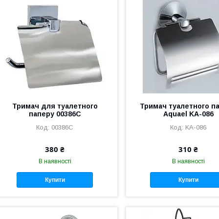
Тримач для туалетного
Тримач туалетного п
паперу 00386С
Aquael KA-086
00386С
KА-086
380 ₴
310 ₴
В наявності
В наявності
Купити
Купити