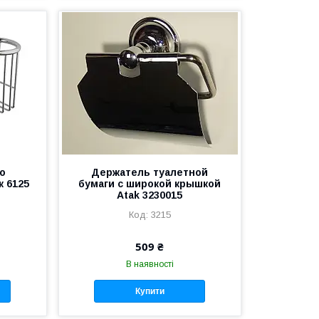
го
Держатель туалетной
к 6125
бумаги с широкой крышкой
Atak 3230015
3215
509 ₴
В наявності
Купити