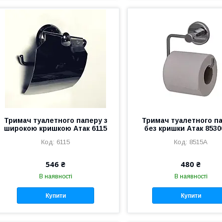
Тримач туалетного паперу з
Тримач туалетного п
широкою кришкою Атак 6115
без кришки Атак 853
6115
8515А
546 ₴
480 ₴
В наявності
В наявності
Купити
Купити