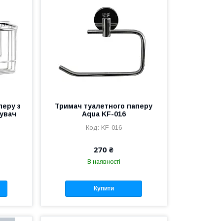
перу з
Тримач туалетного паперу
жувач
Aqua KF-016
KF-016
270 ₴
В наявності
Купити