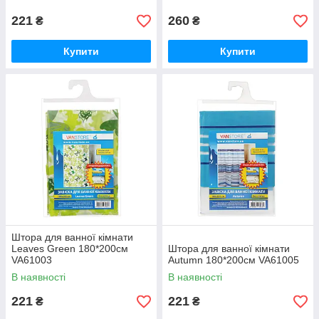
221
260
₴
₴
Купити
Купити
Штора для ванної кімнати
Leaves Green 180*200см
Штора для ванної кімнати
VA61003
Autumn 180*200см VA61005
В наявності
В наявності
221
221
₴
₴