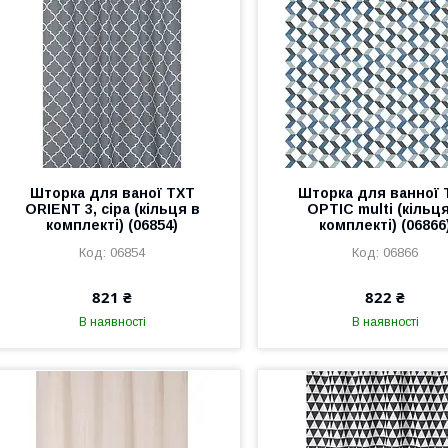
Шторка для ваної TXT
Шторка для ванної 
ORIENT 3, сіра (кільця в
OPTIC multi (кільц
комплекті) (06854)
комплекті) (06866
06854
06866
821 ₴
822 ₴
В наявності
В наявності