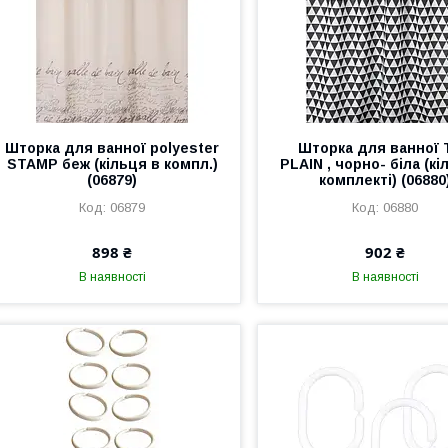
Шторка для ванної polyester
Шторка для ванної 
STAMP беж (кільця в компл.)
PLAIN , чорно- біла (кі
(06879)
комплекті) (06880
06879
06880
898 ₴
902 ₴
В наявності
В наявності