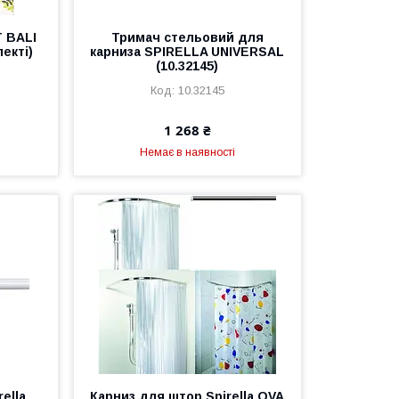
 BALI
Тримач стельовий для
лекті)
карниза SPIRELLA UNIVERSAL
(10.32145)
10.32145
1 268 ₴
Немає в наявності
ella
Карниз для штор Spirella OVA