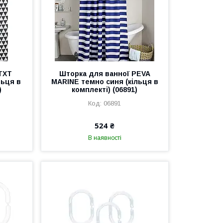
TXT
Шторка для ванної PEVA
льця в
MARINE темно синя (кільця в
)
комплекті) (06891)
06891
524 ₴
В наявності