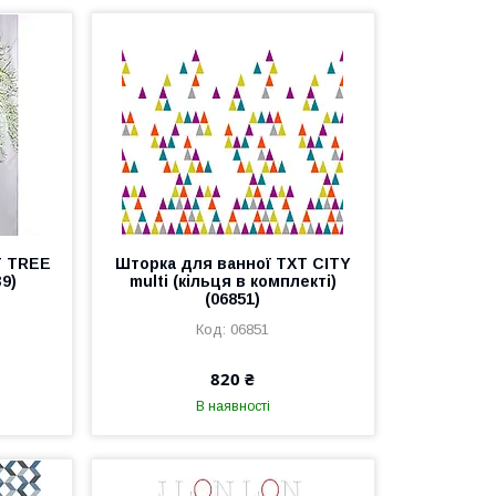
T TREE
Шторка для ванної TXT CITY
39)
multi (кільця в комплекті)
(06851)
06851
820 ₴
В наявності