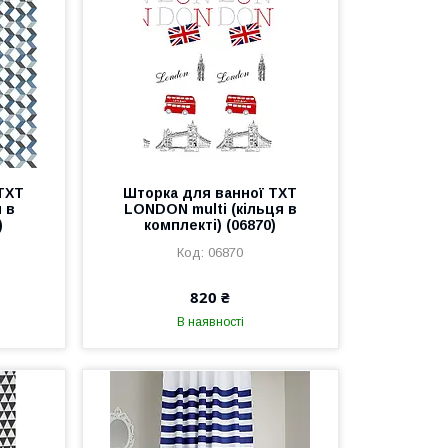
TXT
Шторка для ванної TXT
я в
LONDON multi (кільця в
)
комплекті) (06870)
06870
820 ₴
В наявності