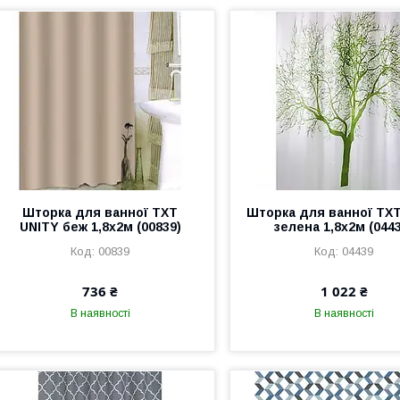
Шторка для ванної TXT
Шторка для ванної TX
UNITY беж 1,8х2м (00839)
зелена 1,8х2м (044
00839
04439
736 ₴
1 022 ₴
В наявності
В наявності