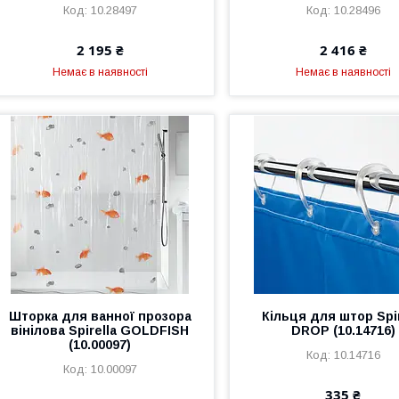
10.28497
10.28496
2 195 ₴
2 416 ₴
Немає в наявності
Немає в наявності
Шторка для ванної прозора
Кільця для штор Spir
вінілова Spirella GOLDFISH
DROP (10.14716)
(10.00097)
10.14716
10.00097
335 ₴