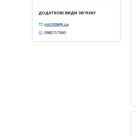
mir2008@i.ua
0982717000