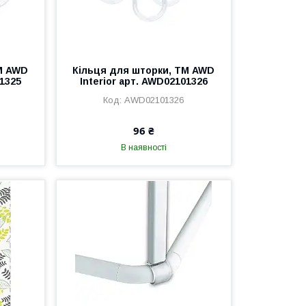
М AWD
Кільця для шторки, ТМ AWD
01325
Interior арт. AWD02101326
AWD02101326
96 ₴
В наявності