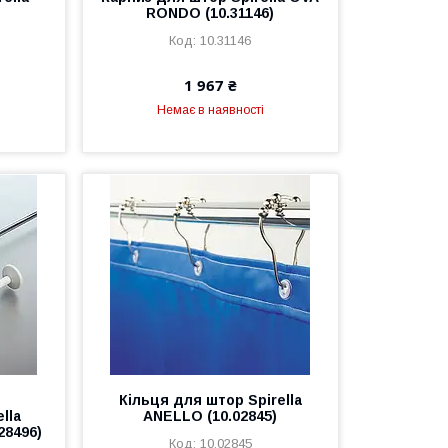
RONDO (10.31146)
10.31146
1 967 ₴
Немає в наявності
р
Кільця для штор Spirella
lla
ANELLO (10.02845)
28496)
10.02845