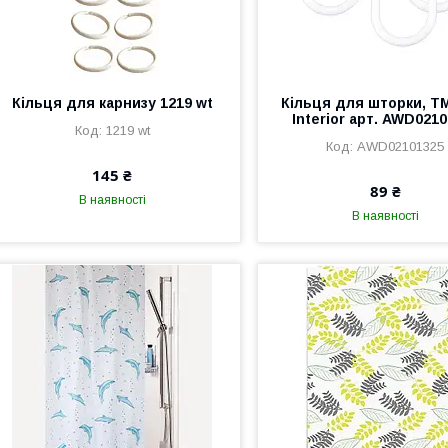
Кільця для карнизу 1219 wt
Кільця для шторки, Т
Interior арт. AWD021
1219 wt
AWD02101325
145 ₴
89 ₴
В наявності
В наявності