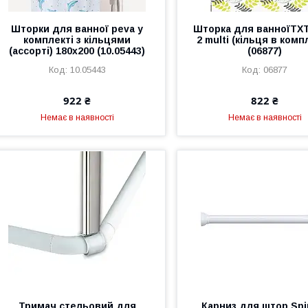
Шторки для ванної peva у
Шторка для ванноїTXT
комплекті з кільцями
2 multi (кільця в комп
(ассорті) 180х200 (10.05443)
(06877)
10.05443
06877
922 ₴
822 ₴
Немає в наявності
Немає в наявності
Тримач стельовий для
Карниз для штор Spir