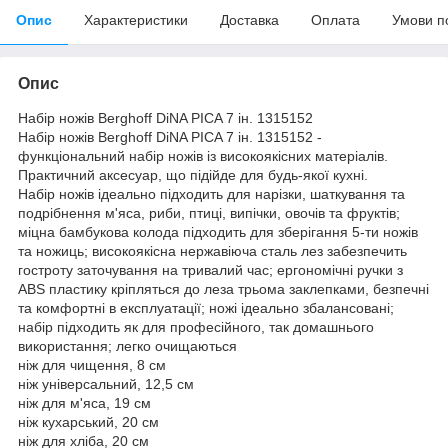
Опис
Характеристики
Доставка
Оплата
Умови п
Опис
Набір ножів Berghoff DiNA PICA 7 ін. 1315152
Набір ножів Berghoff DiNA PICA 7 ін. 1315152 -
функціональний набір ножів із високоякісних матеріалів.
Практичний аксесуар, що підійде для будь-якої кухні.
Набір ножів ідеально підходить для нарізки, шаткування та
подрібнення м'яса, риби, птиці, випічки, овочів та фруктів;
міцна бамбукова колода підходить для зберігання 5-ти ножів
та ножиць; високоякісна нержавіюча сталь лез забезпечить
гостроту заточування на тривалий час; ергономічні ручки з
ABS пластику кріпляться до леза трьома заклепками, безпечні
та комфортні в експлуатації; ножі ідеально збалансовані;
набір підходить як для професійного, так домашнього
використання; легко очищаються
ніж для чищення, 8 см
ніж універсальний, 12,5 см
ніж для м'яса, 19 см
ніж кухарський, 20 см
ніж для хліба, 20 см