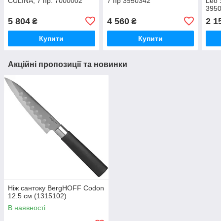
CULINA, 7 пр. 7000002
7 пр 3950342
Leo S
395
5 804
4 560
2 1
₴
₴
Купити
Купити
Акційні пропозиції та новинки
Ніж сантоку BergHOFF Codon
12.5 см (1315102)
В наявності