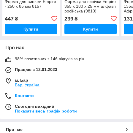
Форма для випічки Empire
Форма для випічки Empire
Форм
- 250 x 85 мм 8157
355 x 180 x 25 мм алфавіт
135
російська (9810)
Афри
Empi
447
239
131
₴
₴
Купити
Купити
Про нас
98% позитивних з 146 відгуків за рік
Працює з 12.01.2023
м. Бар
Бар, Україна
Контакти
Сьогодні вихідний
Показати весь графік роботи
Про нас