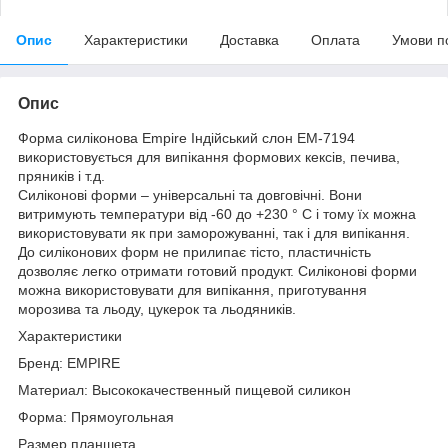
Опис
Характеристики
Доставка
Оплата
Умови п
Опис
Форма силіконова Empire Індійський слон EM-7194
використовується для випікання формових кексів, печива,
пряників і т.д.
Силіконові форми – універсальні та довговічні. Вони
витримують температури від -60 до +230 ° C і тому їх можна
використовувати як при заморожуванні, так і для випікання.
До силіконових форм не прилипає тісто, пластичність
дозволяє легко отримати готовий продукт. Силіконові форми
можна використовувати для випікання, приготування
морозива та льоду, цукерок та льодяників.
Характеристики
Бренд: EMPIRE
Материал: Высококачественный пищевой силикон
Форма: Прямоугольная
Размер планшета