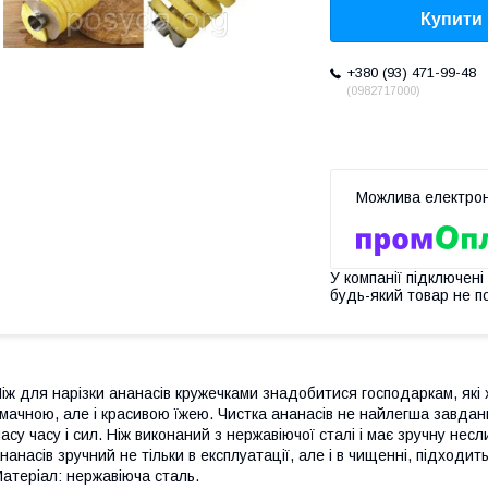
Купити
+380 (93) 471-99-48
0982717000
У компанії підключені
будь-який товар не п
іж для нарізки ананасів кружечками знадобитися господаркам, які 
мачною, але і красивою їжею. Чистка ананасів не найлегша завда
асу часу і сил. Ніж виконаний з нержавіючої сталі і має зручну нес
нанасів зручний не тільки в експлуатації, але і в чищенні, підход
атеріал: нержавіюча сталь.