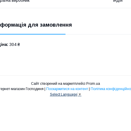
раїна виробник
Індія
нформація для замовлення
іна:
304 ₴
Сайт створений на маркетплейсі
Prom.ua
Інтернет-магазин Господиня |
Поскаржитися на контент
|
Політика конфіденційно
Select Language
▼