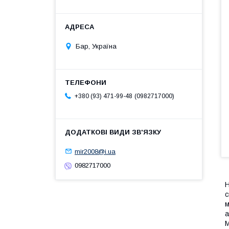
Бар, Україна
0982717000
+380 (93) 471-99-48
mir2008@i.ua
0982717000
Н
с
м
а
М