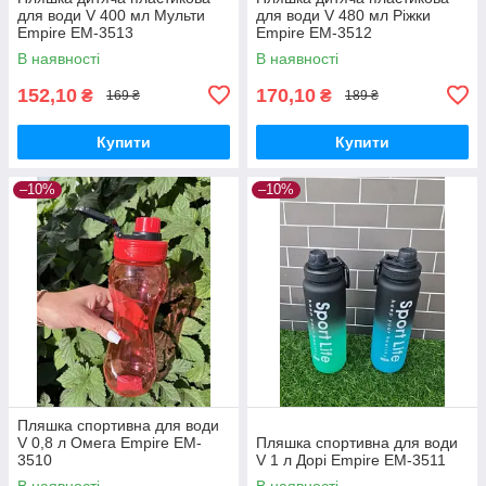
для води V 400 мл Мульти
для води V 480 мл Ріжки
Empire EM-3513
Empire EM-3512
В наявності
В наявності
152,10
170,10
₴
₴
169 ₴
189 ₴
Купити
Купити
–10%
–10%
Пляшка спортивна для води
V 0,8 л Омега Empire EM-
Пляшка спортивна для води
3510
V 1 л Дорі Empire EM-3511
В наявності
В наявності