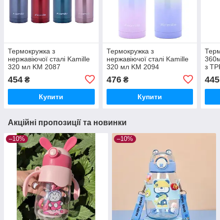
Термокружка з
Термокружка з
Терм
нержавіючої сталі Kamille
нержавіючої сталі Kamille
360м
320 мл KM 2087
320 мл KM 2094
з TP
454
476
445
₴
₴
Купити
Купити
Акційні пропозиції та новинки
–10%
–10%