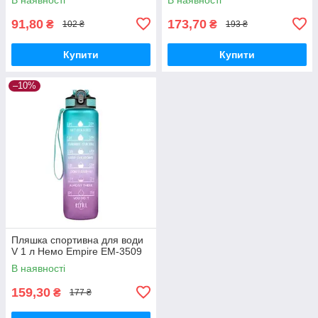
91,80
173,70
₴
₴
102 ₴
193 ₴
Купити
Купити
–10%
Пляшка спортивна для води
V 1 л Немо Empire EM-3509
В наявності
159,30
₴
177 ₴