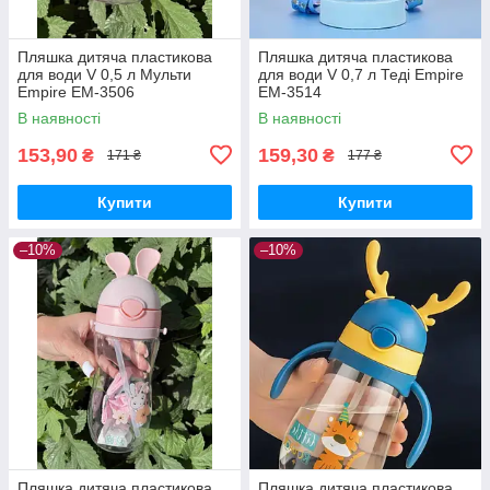
Пляшка дитяча пластикова
Пляшка дитяча пластикова
для води V 0,5 л Мульти
для води V 0,7 л Теді Empire
Empire EM-3506
EM-3514
В наявності
В наявності
153,90
159,30
₴
₴
171 ₴
177 ₴
Купити
Купити
–10%
–10%
Пляшка дитяча пластикова
Пляшка дитяча пластикова