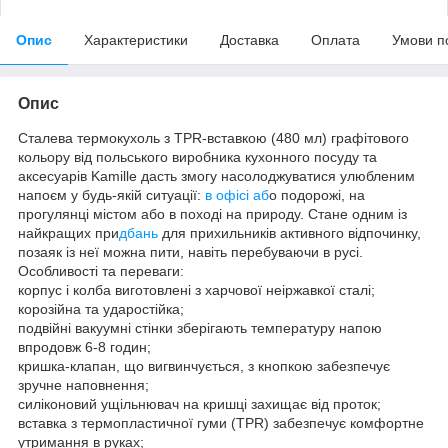
Опис
Характеристики
Доставка
Оплата
Умови п
Опис
Сталева термокухоль з TPR-вставкою (480 мл) графітового
кольору від польського виробника кухонного посуду та
аксесуарів Kamille дасть змогу насолоджуватися улюбленим
напоєм у будь-якій ситуації:
в офісі аб
о подорожі, на
прогулянці містом або в поході на природу. Стане одним із
найкращих при
дбань
для прихильників активного відпочинку,
позаяк із неї можна пити, навіть перебуваючи в русі.
Особливості та переваги:
корпус і колба виготовлені з харчової неіржавкої сталі;
корозійна та ударостійка;
подвійні вакуумні стінки зберігають температуру напою
впродовж 6-8 годин;
кришка-клапан, що вигвинчується, з кнопкою забезпечує
зручне наповнення;
силіконовий ущільнювач на кришці захищає від проток;
вставка з термопластичної гуми (TPR) забезпечує комфортне
утримання в руках;