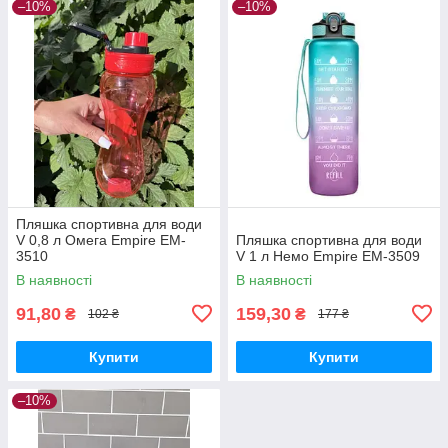
–10%
–10%
Пляшка спортивна для води
V 0,8 л Омега Empire EM-
Пляшка спортивна для води
3510
V 1 л Немо Empire EM-3509
В наявності
В наявності
91,80
159,30
₴
₴
102 ₴
177 ₴
Купити
Купити
–10%