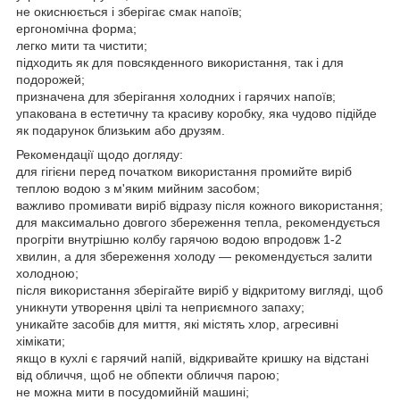
не окиснюється і зберігає смак напоїв;
ергономічна форма;
легко мити та чистити;
підходить як для повсякденного використання, так і для
подорожей;
призначена для зберігання холодних і гарячих напоїв;
упакована в естетичну та красиву коробку, яка чудово підійде
як подарунок близьким або друзям.
Рекомендації щодо догляду:
для гігієни перед початком використання промийте виріб
теплою водою з м'яким мийним засобом;
важливо промивати виріб відразу після кожного використання;
для максимально довгого збереження тепла, рекомендується
прогріти внутрішню колбу гарячою водою впродовж 1-2
хвилин, а для збереження холоду — рекомендується залити
холодною;
після використання зберігайте виріб у відкритому вигляді, щоб
уникнути утворення цвілі та неприємного запаху;
уникайте засобів для миття, які містять хлор, агресивні
хімікати;
якщо в кухлі є гарячий напій, відкривайте кришку на відстані
від обличчя, щоб не обпекти обличчя парою;
не можна мити в посудомийній машині;