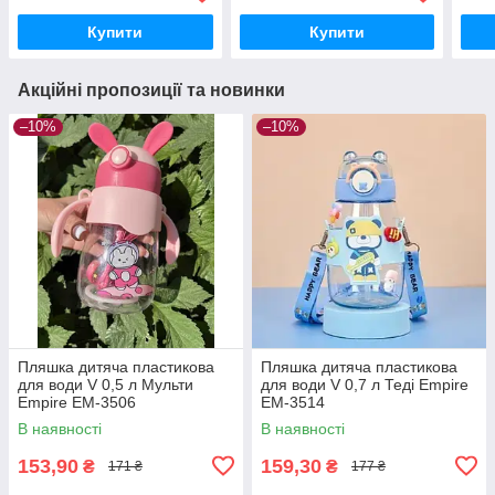
Купити
Купити
Акційні пропозиції та новинки
–10%
–10%
Пляшка дитяча пластикова
Пляшка дитяча пластикова
для води V 0,5 л Мульти
для води V 0,7 л Теді Empire
Empire EM-3506
EM-3514
В наявності
В наявності
153,90
159,30
₴
₴
171 ₴
177 ₴