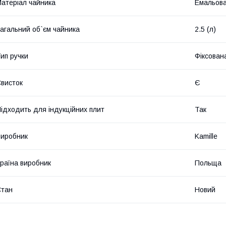
атеріал чайника
Емальов
агальний об`єм чайника
2.5 (л)
ип ручки
Фіксован
висток
Є
ідходить для індукційних плит
Так
иробник
Kamille
раїна виробник
Польща
Стан
Новий