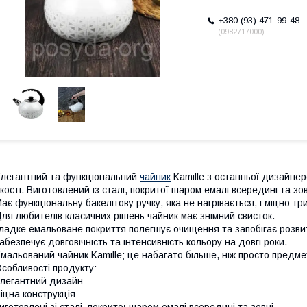
+380 (93) 471-99-48
0982717000
легантний та функціональний
чайник
Kamille з останньої дизайнерс
кості. Виготовлений із сталі, покритої шаром емалі всередині та зов
ає функціональну бакелітову ручку, яка не нагрівається, і міцно тр
ля любителів класичних рішень чайник має знімний свисток.
ладке емальоване покриття полегшує очищення та запобігає розвит
абезпечує довговічність та інтенсивність кольору на довгі роки.
мальований чайник Kamille; це набагато більше, ніж просто предме
собливості продукту:
легантний дизайн
іцна конструкція