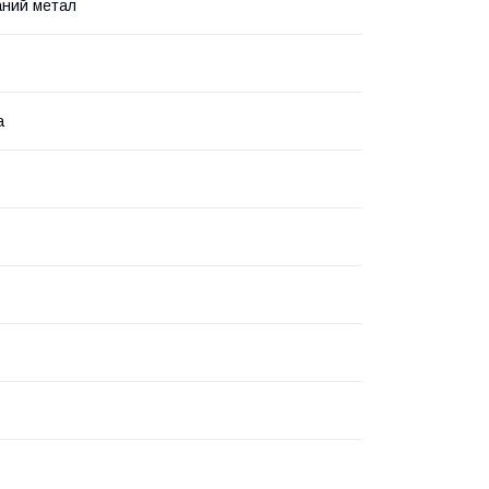
аний метал
а