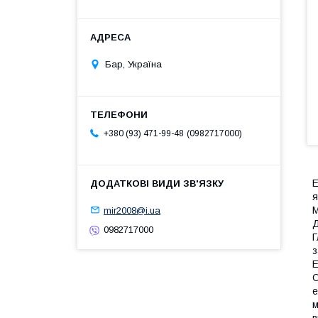
Бар, Україна
0982717000
+380 (93) 471-99-48
Е
я
М
mir2008@i.ua
Д
0982717000
Г
з
Е
О
е
м