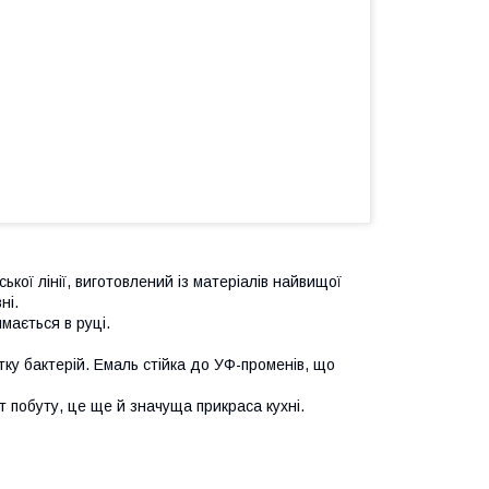
ької лінії, виготовлений із матеріалів найвищої
ні.
имається в руці.
ку бактерій. Емаль стійка до УФ-променів, що
т побуту, це ще й значуща прикраса кухні.