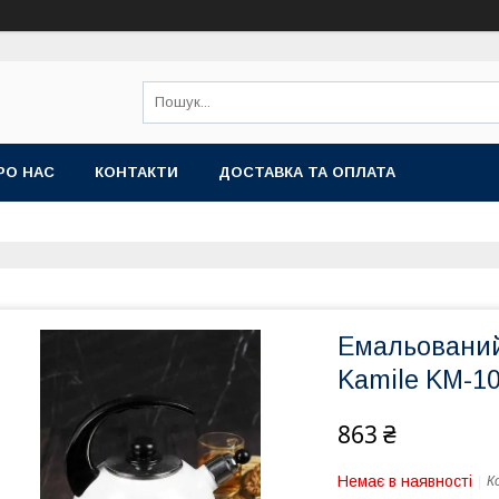
РО НАС
КОНТАКТИ
ДОСТАВКА ТА ОПЛАТА
Емальований 
Kamile KM-1
863 ₴
Немає в наявності
К