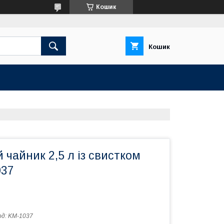
Кошик
Кошик
чайник 2,5 л із свистком
037
од:
KM-1037