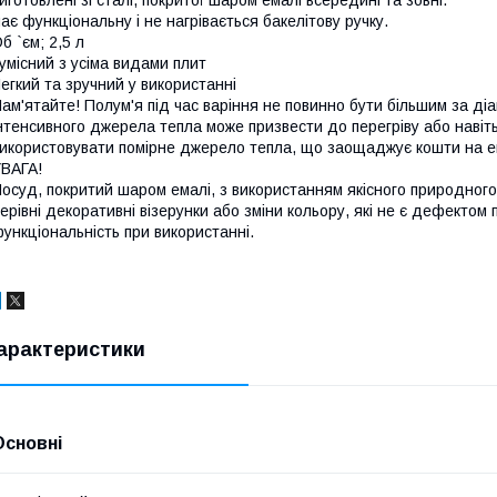
иготовлені зі сталі, покритої шаром емалі всередині та зовні.
ає функціональну і не нагрівається бакелітову ручку.
б `єм; 2,5 л
умісний з усіма видами плит
егкий та зручний у використанні
ам'ятайте! Полум'я під час варіння не повинно бути більшим за д
нтенсивного джерела тепла може призвести до перегріву або навіт
икористовувати помірне джерело тепла, що заощаджує кошти на ек
ВАГА!
осуд, покритий шаром емалі, з використанням якісного природного
ерівні декоративні візерунки або зміни кольору, які не є дефектом п
ункціональність при використанні.
арактеристики
Основні