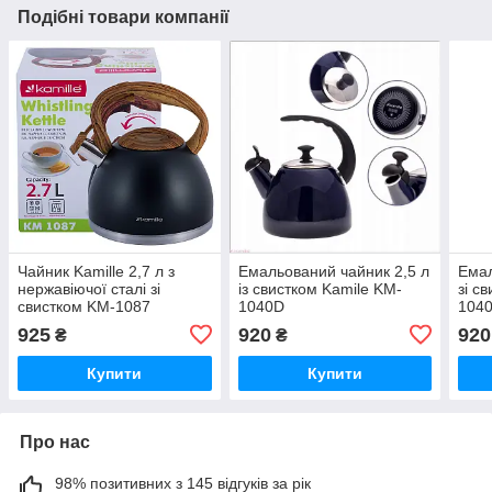
Подібні товари компанії
Чайник Kamille 2,7 л з
Емальований чайник 2,5 л
Емал
нержавіючої сталі зі
із свистком Kamile KM-
зі с
свистком KM-1087
1040D
104
925
920
920
₴
₴
Купити
Купити
Про нас
98% позитивних з 145 відгуків за рік