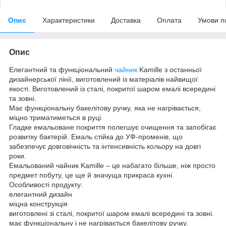
Опис
Характеристики
Доставка
Оплата
Умови п
Опис
Елегантний та функціональний
чайник
Kamille з останньої
дизайнерської лінії, виготовлений із матеріалів найвищої
якості. Виготовлений із сталі, покритої шаром емалі всередині
та зовні.
Має функціональну бакелітову ручку, яка не нагрівається,
міцно триматиметься в руці.
Гладке емальоване покриття полегшує очищення та запобігає
розвитку бактерій. Емаль стійка до УФ-променів, що
забезпечує довговічність та інтенсивність кольору на довгі
роки.
Емальований чайник Kamille – це набагато більше, ніж просто
предмет побуту, це ще й значуща прикраса кухні.
Особливості продукту:
елегантний дизайн
міцна конструкція
виготовлені зі сталі, покритої шаром емалі всередині та зовні.
має функціональну і не нагрівається бакелітову ручку.