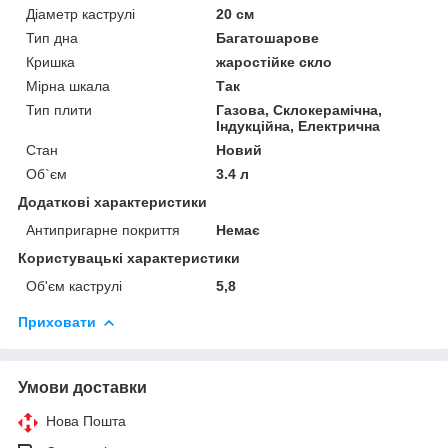
Діаметр каструлі
20 см
Тип дна
Багатошарове
Кришка
жаростійке скло
Мірна шкала
Так
Тип плити
Газова, Склокерамічна,
Індукційна, Електрична
Стан
Новий
Об`єм
3.4 л
Додаткові характеристики
Антипригарне покриття
Немає
Користувацькі характеристики
Об'єм каструлі
5,8
Приховати
Умови доставки
Нова Пошта