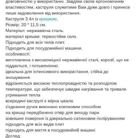
довговічністю у використанні. Завдяки своїм ергономічним
властивостям, каструля служитиме Вам дуже довго і принесе
лише задоволення від використання.
Каструля 3.4л із
кришкою
.
Розмір: 20 * 11,5 см.
Матеріал: нержавіюча сталь.
матеріал кришки: термостійке скло.
Підходить для всіх типів плит.
Підходить для посудомийної машини.
особливості:
виготовлена з високоміцної нержавіючої сталі, корозії, що не
піддається, і потьмянінню.
ідеальна для інтенсивного використання, стійка до
зношування.
відрізняється високою теплопровідністю та розподілом
температури, що забезпечує швидке нагрівання та тривале
утримання тепла
всередині каструлі є мірна шкала
з'єднання ручок виконано клепковим способом
на кришці передбачено отвір для виходу пари
зовнішня поверхня із дзеркально-сатиновим поліруванням
підходить для всіх видів плит
підходить для миття в посудомийній машині
Догляд: