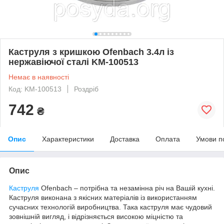
Каструля з кришкою Ofenbach 3.4л із
нержавіючої сталі KM-100513
Немає в наявності
Код: KM-100513
Роздріб
742
₴
Опис
Характеристики
Доставка
Оплата
Умови п
Опис
Каструля
Ofenbach – потрібна та незамінна річ на Вашій кухні.
Каструля виконана з якісних матеріалів із використанням
сучасних технологій виробництва. Така каструля має чудовий
зовнішній вигляд, і відрізняється високою міцністю та