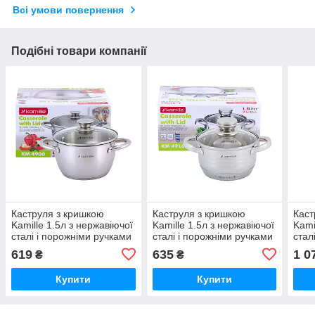
Всі умови повернення
Подібні товари компанії
Каструля з кришкою
Каструля з кришкою
Каст
Kamille 1.5л з нержавіючої
Kamille 1.5л з нержавіючої
Kami
сталі і порожніми ручками
сталі і порожніми ручками
стал
для індукції і газу KM-4900
для індукції і газу KM-4910
619
635
1 0
₴
₴
Купити
Купити