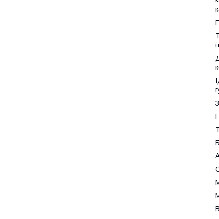
к
к
П
Т
н
Д
к
І
г
З
П
Т
Б
А
О
М
М
В