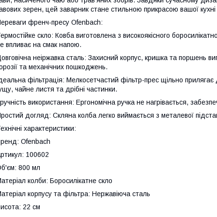
ави, насиченого чаю або трав'яних зборів. Завдяки сучасному ди
авових зерен, цей заварник стане стильною прикрасою вашої кухн
ереваги френч-пресу Ofenbach:
ермостійке скло: Ковба виготовлена з високоякісного боросилікатно
е впливає на смак напою.
овговічна неіржавка сталь: Захисний корпус, кришка та поршень виго
орозії та механічних пошкоджень.
деальна фільтрація: Мелкосетчастий фільтр-прес щільно прилягає 
ущу, чайне листя та дрібні частинки.
ручність використання: Ергономічна ручка не нагрівається, забезп
ростий догляд: Скляна колба легко виймається з металевої підста
ехнічні характеристики:
ренд: Ofenbach
ртикул: 100602
б'єм: 800 мл
атеріал колби: Боросилікатне скло
атеріал корпусу та фільтра: Нержавіюча сталь
исота: 22 см