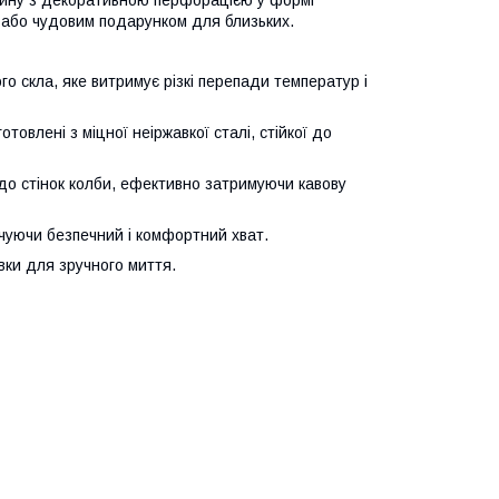
зайну з декоративною перфорацією у формі
і або чудовим подарунком для близьких.
го скла, яке витримує різкі перепади температур і
товлені з міцної неіржавкої сталі, стійкої до
до стінок колби, ефективно затримуючи кавову
ечуючи безпечний і комфортний хват.
вки для зручного миття.