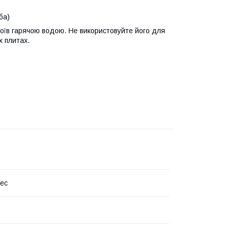
ба)
їв гарячою водою. Не використовуйте його для
х плитах.
ес