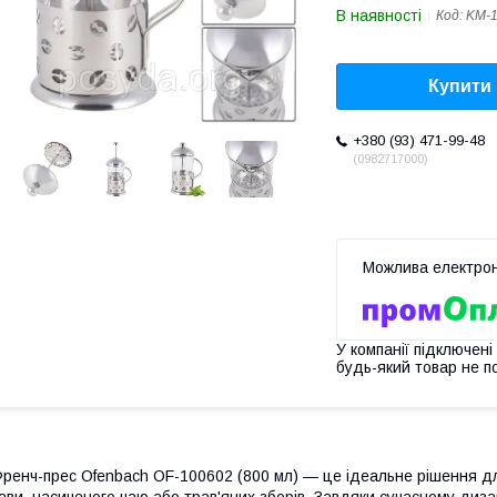
В наявності
Код:
KM-
Купити
+380 (93) 471-99-48
0982717000
У компанії підключені
будь-який товар не п
ренч-прес Ofenbach OF-100602 (800 мл) — це ідеальне рішення дл