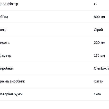
рес-фільтр
Є
б`єм
800 мл
олір
Сірий
исота
220 мм
іаметр
115 мм
иробник
Ofenbach
раїна виробник
Китай
атеріал ручки
скло