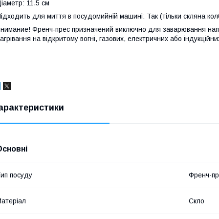
іаметр: 11.5 см
ідходить для миття в посудомийній машині: Так (тільки скляна кол
нимание! Френч-прес призначений виключно для заварювання напо
агрівання на відкритому вогні, газових, електричних або індукційни
арактеристики
Основні
ип посуду
Френч-пр
атеріал
Скло