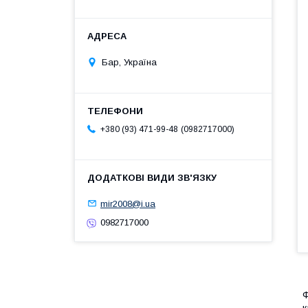
Бар, Україна
0982717000
+380 (93) 471-99-48
mir2008@i.ua
0982717000
Ф