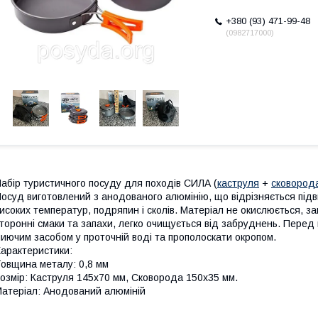
+380 (93) 471-99-48
0982717000
абір туристичного посуду для походів СИЛА (
каструля
+
сковород
осуд виготовлений з анодованого алюмінію, що відрізняється підв
исоких температур, подряпин і сколів. Матеріал не окислюється, за
торонні смаки та запахи, легко очищується від забруднень. Пере
иючим засобом у проточній воді та прополоскати окропом.
арактеристики:
овщина металу: 0,8 мм
озмір: Каструля 145х70 мм, Сковорода 150х35 мм.
атеріал: Анодований алюміній