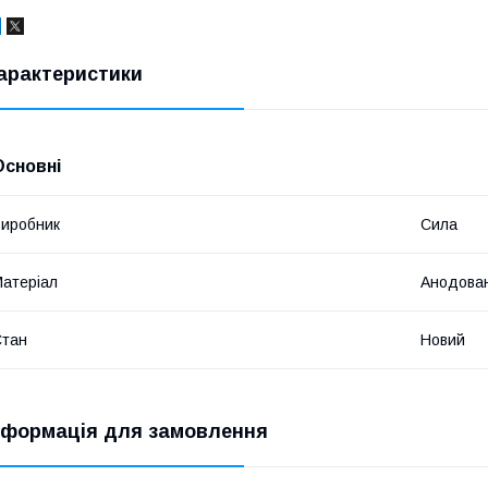
арактеристики
Основні
иробник
Сила
атеріал
Анодован
Стан
Новий
нформація для замовлення