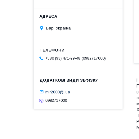
Бар, Україна
0982717000
+380 (93) 471-99-48
Н
П
в
mir2008@i.ua
с
0982717000
м
Х
Т
Р
М