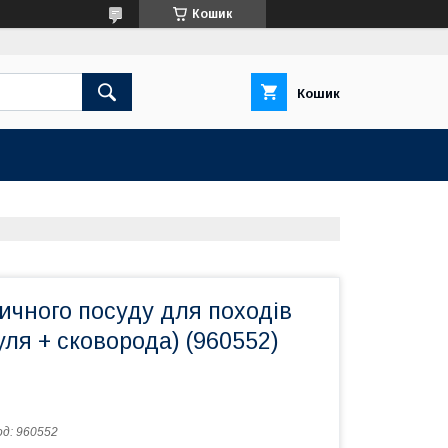
Кошик
Кошик
ичного посуду для походів
ля + сковорода) (960552)
од:
960552