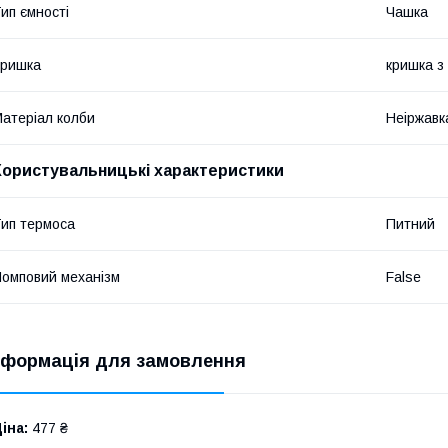
ип ємності
Чашка
Кришка
кришка з
атеріал колби
Неіржавк
Користувальницькі характеристики
ип термоса
Питний
омповий механізм
False
нформація для замовлення
іна:
477 ₴