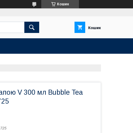
Кошик
Кошик
апою V 300 мл Bubble Tea
725
6725