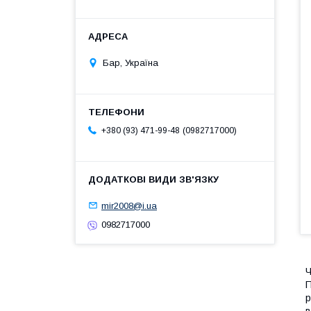
Бар, Україна
0982717000
+380 (93) 471-99-48
mir2008@i.ua
0982717000
Ч
П
р