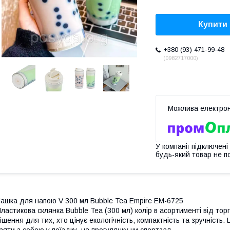
Купити
+380 (93) 471-99-48
0982717000
У компанії підключені
будь-який товар не п
ашка для напою V 300 мл Bubble Tea Empire EM-6725
ластикова склянка Bubble Tea (300 мл) колір в асортименті від тор
ішення для тих, хто цінує екологічність, компактність та зручність