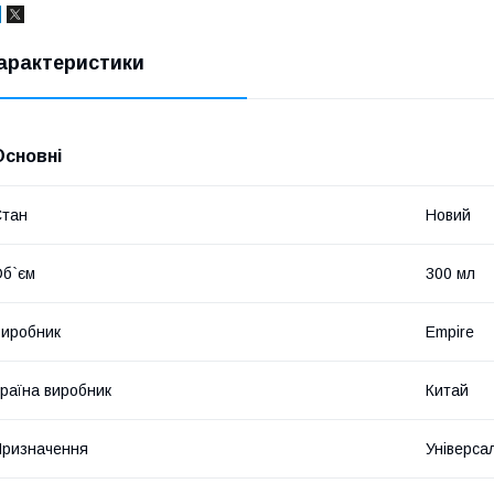
арактеристики
Основні
Стан
Новий
б`єм
300 мл
иробник
Empire
раїна виробник
Китай
ризначення
Універса