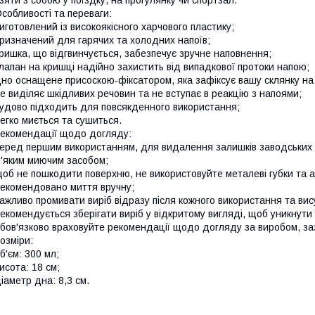
зяти з собою у поїздку, на прогулянку чи спортзал.
собливості та переваги:
иготовлений із високоякісного харчового пластику;
ризначений для гарячих та холодних напоїв;
ришка, що відгвинчується, забезпечує зручне наповнення;
лапан на кришці надійно захистить від випадкової протоки напою;
но оснащене присоскою-фіксатором, яка зафіксує вашу склянку на 
е виділяє шкідливих речовин та не вступає в реакцію з напоями;
удово підходить для повсякденного використання;
егко миється та сушиться.
екомендації щодо догляду:
еред першим використанням, для видалення залишків заводських з
'яким миючим засобом;
об не пошкодити поверхню, не використовуйте металеві губки та а
екомендовано миття вручну;
ажливо промивати виріб відразу після кожного використання та ви
екомендується зберігати виріб у відкритому вигляді, щоб уникнути
бов'язково враховуйте рекомендації щодо догляду за виробом, заз
озміри:
б'єм: 300 мл;
исота: 18 см;
іаметр дна: 8,3 см.