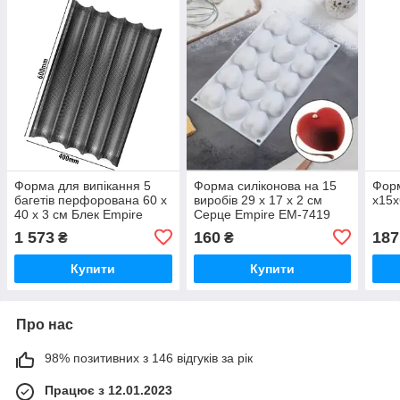
Форма для випікання 5
Форма силіконова на 15
Форм
багетів перфорована 60 х
виробів 29 х 17 х 2 см
х15х
40 х 3 см Блек Empire
Серце Empire EM-7419
2137
1 573
160
187
₴
₴
Купити
Купити
Про нас
98% позитивних з 146 відгуків за рік
Працює з 12.01.2023