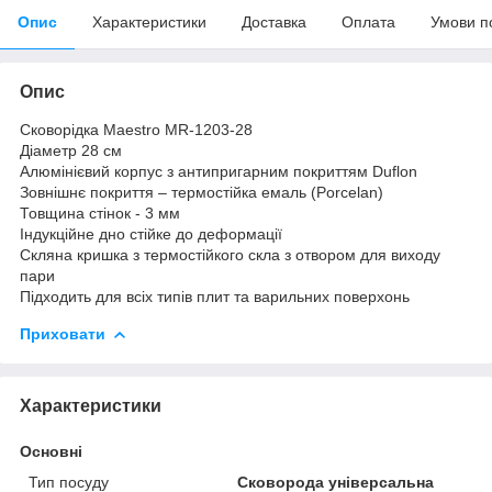
Опис
Характеристики
Доставка
Оплата
Умови п
Опис
Сковорідка Maestro MR-1203-28
Діаметр 28 см
Алюмінієвий корпус з антипригарним покриттям Duflon
Зовнішнє покриття – термостійка емаль (Porcelan)
Товщина стінок - 3 мм
Індукційне дно стійке до деформації
Скляна кришка з термостійкого скла з отвором для виходу
пари
Підходить для всіх типів плит та варильних поверхонь
Приховати
Характеристики
Основні
Тип посуду
Сковорода універсальна