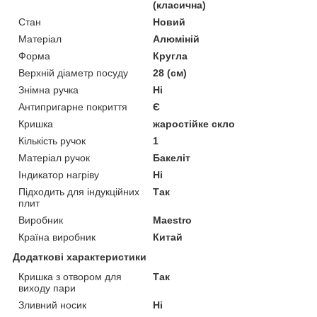
(класична)
Стан
Новий
Матеріал
Алюміній
Форма
Кругла
Верхній діаметр посуду
28 (см)
Знімна ручка
Ні
Антипригарне покриття
Є
Кришка
жаростійке скло
Кількість ручок
1
Матеріал ручок
Бакеліт
Індикатор нагріву
Ні
Підходить для індукційних
Так
плит
Виробник
Maestro
Країна виробник
Китай
Додаткові характеристики
Кришка з отвором для
Так
виходу пари
Зливний носик
Ні