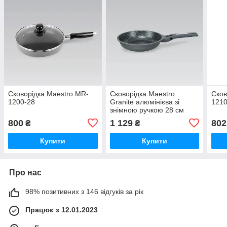
Сковорідка Maestro MR-
Сковорідка Maestro
Сков
1200-28
Granite алюмінієва зі
1210
знімною ручкою 28 см
MR-1208-28
800
1 129
802
₴
₴
Купити
Купити
Про нас
98% позитивних з 146 відгуків за рік
Працює з 12.01.2023