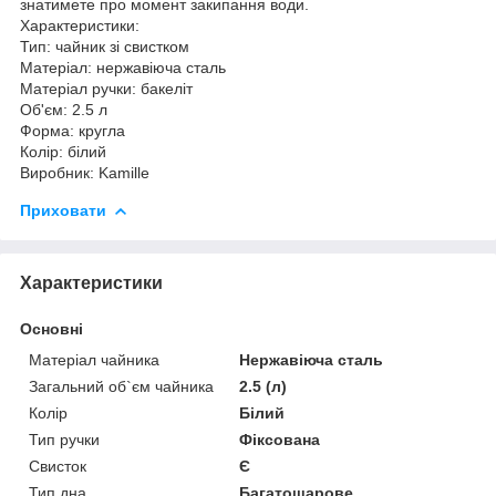
знатимете про момент закипання води.
Характеристики:
Тип: чайник зі свистком
Матеріал: нержавіюча сталь
Матеріал ручки: бакеліт
Об'єм: 2.5 л
Форма: кругла
Колір: білий
Виробник: Kamille
Приховати
Характеристики
Основні
Матеріал чайника
Нержавіюча сталь
Загальний об`єм чайника
2.5 (л)
Колір
Білий
Тип ручки
Фіксована
Свисток
Є
Тип дна
Багатошарове