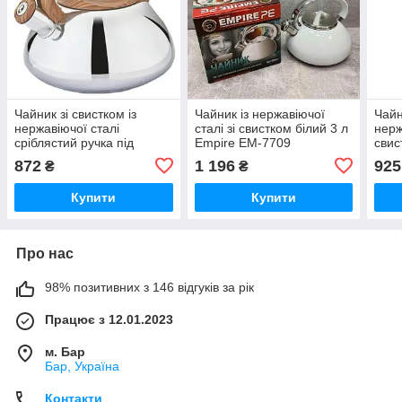
Чайник зі свистком із
Чайник із нержавіючої
Чайн
нержавіючої сталі
сталі зі свистком білий 3 л
нерж
сріблястий ручка під
Empire EM-7709
свис
дерево Empire EM-7708
872
1 196
925
₴
₴
3л
Купити
Купити
Про нас
98% позитивних з 146 відгуків за рік
Працює з 12.01.2023
м. Бар
Бар, Україна
Контакти