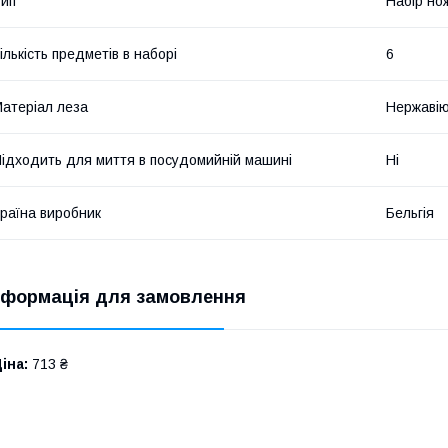
ип
Набір но
ількість предметів в наборі
6
атеріал леза
Нержавію
ідходить для миття в посудомийній машині
Ні
раїна виробник
Бельгія
нформація для замовлення
іна:
713 ₴