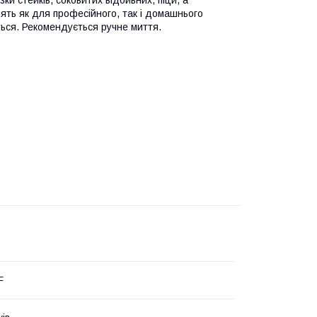
ки стейків, соковитих відбивних, піци, а
ять як для професійного, так і домашнього
ься. Рекомендується ручне миття.
F