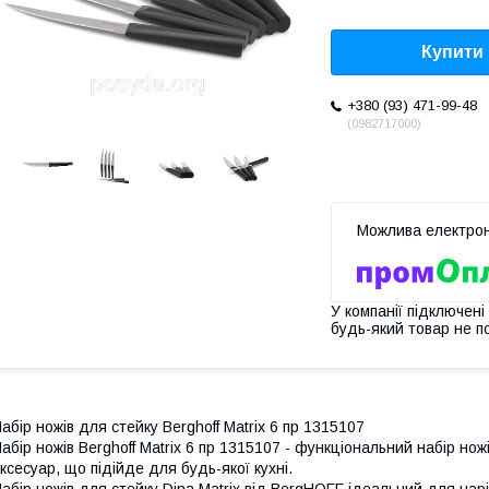
Купити
+380 (93) 471-99-48
0982717000
У компанії підключені
будь-який товар не п
абір ножів для стейку Berghoff Matrix 6 пр 1315107
абір ножів Berghoff Matrix 6 пр 1315107 - функціональний набір нож
ксесуар, що підійде для будь-якої кухні.