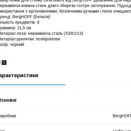
абір ножів для стейку Dina Matrix від BergHOFF ідеальний для наріз
ержавіюча кована сталь довго зберігає гостре заточування. Підход
икористання з ергономічними, безпечними ручками і легко очищают
ренд: BergHOFF (Бельгія)
ількість предметів: 6
овжина: 11,5 см
атеріал леза: нержавіюча сталь (X30Cr13)
атеріал рукоятки: поліпропілен
олір: чорний
арактеристики
Основні
иробник
BergHOF