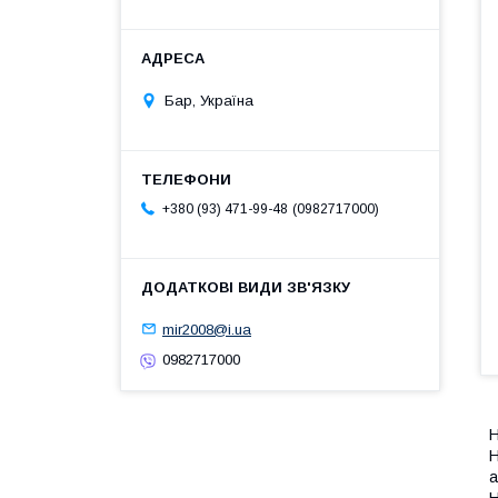
Бар, Україна
0982717000
+380 (93) 471-99-48
mir2008@i.ua
0982717000
Н
Н
а