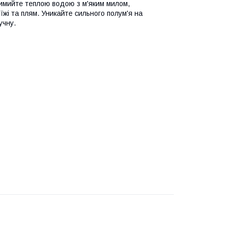
 вимийте теплою водою з м'яким милом,
жі та плям. Уникайте сильного полум'я на
учну.