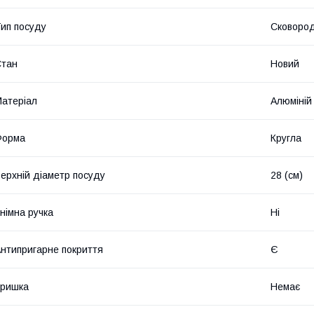
ип посуду
Сковород
Стан
Новий
атеріал
Алюміній
Форма
Кругла
ерхній діаметр посуду
28 (см)
німна ручка
Ні
нтипригарне покриття
Є
Кришка
Немає