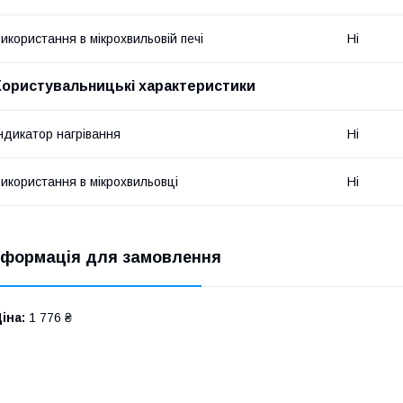
икористання в мікрохвильовій печі
Ні
Користувальницькі характеристики
ндикатор нагрівання
Ні
икористання в мікрохвильовці
Ні
нформація для замовлення
іна:
1 776 ₴