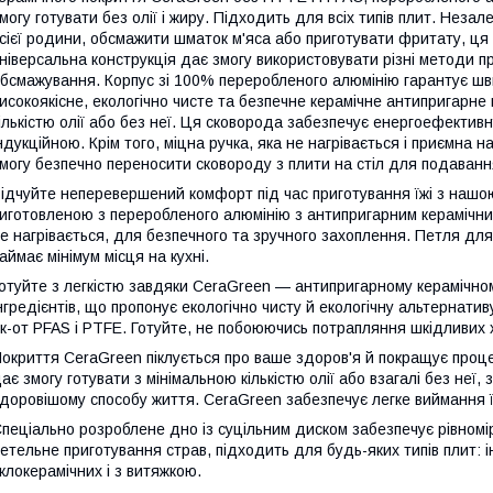
могу готувати без олії і жиру. Підходить для всіх типів плит. Неза
сієї родини, обсмажити шматок м'яса або приготувати фритату, ця 
ніверсальна конструкція дає змогу використовувати різні методи п
бсмажування. Корпус зі 100% переробленого алюмінію гарантує шви
исокоякісне, екологічно чисте та безпечне керамічне антипригарне
ількістю олії або без неї. Ця сковорода забезпечує енергоефективн
ндукційною. Крім того, міцна ручка, яка не нагрівається і приємна
могу безпечно переносити сковороду з плити на стіл для подаванн
ідчуйте неперевершений комфорт під час приготування їжі з нашо
иготовленою з переробленого алюмінію з антипригарним керамічн
е нагрівається, для безпечного та зручного захоплення. Петля для
аймає мінімум місця на кухні.
отуйте з легкістю завдяки CeraGreen — антипригарному керамічно
нгредієнтів, що пропонує екологічно чисту й екологічну альтернатив
к-от PFAS і PTFE. Готуйте, не побоюючись потрапляння шкідливих х
окриття CeraGreen піклується про ваше здоров'я й покращує проце
ає змогу готувати з мінімальною кількістю олії або взагалі без неї,
доровішому способу життя. CeraGreen забезпечує легке виймання ї
пеціально розроблене дно із суцільним диском забезпечує рівномір
етельне приготування страв, підходить для будь-яких типів плит: і
клокерамічних і з витяжкою.