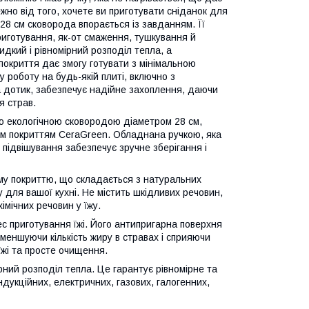
лежно від того, хочете ви приготувати сніданок для
28 см сковорода впорається із завданням. Її
риготування, як-от смаження, тушкування й
дкий і рівномірний розподіл тепла, а
 покриття дає змогу готувати з мінімальною
у роботу на будь-якій плиті, включно з
 на дотик, забезпечує надійне захоплення, даючи
я страв.
ю екологічною сковородою діаметром 28 см,
им покриттям CeraGreen. Обладнана ручкою, яка
 підвішування забезпечує зручне зберігання і
му покриттю, що складається з натуральних
у для вашої кухні. Не містить шкідливих речовин,
імічних речовин у їжу.
с приготування їжі. Його антипригарна поверхня
 зменшуючи кількість жиру в стравах і сприяючи
жі та просте очищення.
ний розподіл тепла. Це гарантує рівномірне та
ндукційних, електричних, газових, галогенних,