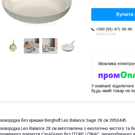
Купити
+380 (93) 471-99-48
0982717000
У компанії підключені
будь-який товар не п
коворідка без кришки Berghoff Leo Balance Sage 28 см 3950445
коворідка Leo Balance 28 см виготовлена з екологічно чистого та 
ерамічного покриття CeraGreen без ПТФЕ і ПФАС, переробленого алю