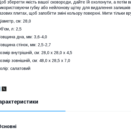
об зберегти якість вашої сковороди, дайте їй охолонути, а потім
икористовуючи губку або нейлонову щітку для видалення залишків ї
азових плитах, щоб запобігти зміні кольору поверхні. Мити тільки вр
іаметр, см: 28,0
б'єм, л: 2,5
овщина дна, мм: 3,6-4,0
овщина стінок, мм: 2,5-2,7
озмір внутрішній, см: 28,0 x 28,0 x 4,5
озмір зовнішній, см: 48,0 x 28,5 x 7,0
олір: салатовий
арактеристики
Основні