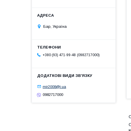
Бар, Україна
0982717000
+380 (93) 471-99-48
mir2008@i.ua
0982717000
С
С
к