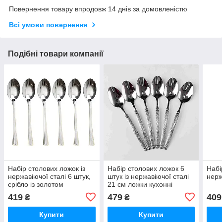
Повернення товару впродовж 14 днів за домовленістю
Всі умови повернення
Подібні товари компанії
Набір столових ложок із
Набір столових ложок 6
Набі
нержавіючої сталі 6 штук,
штук із нержавіючої сталі
нерж
срібло із золотом
21 см ложки кухонні
прилади столові
419
479
409
₴
₴
сервірування посуд HP-
16978-10
Купити
Купити