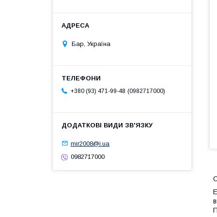
Бар, Україна
0982717000
+380 (93) 471-99-48
mir2008@i.ua
0982717000
О
Е
в
П