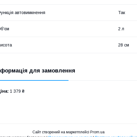
ункція автовимкнення
Так
б'єм
2 л
исота
28 см
нформація для замовлення
іна:
1 379 ₴
Сайт створений на маркетплейсі
Prom.ua