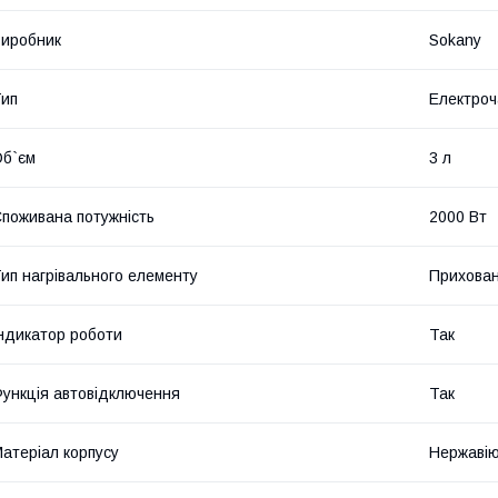
иробник
Sokany
ип
Електроч
б`єм
3 л
поживана потужність
2000 Вт
ип нагрівального елементу
Прихован
ндикатор роботи
Так
ункція автовідключення
Так
атеріал корпусу
Нержавію