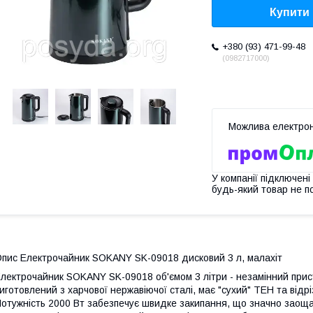
Купити
+380 (93) 471-99-48
0982717000
У компанії підключені
будь-який товар не п
пис Електрочайник SOKANY SK-09018 дисковий 3 л, малахіт
лектрочайник SOKANY SK-09018 об'ємом 3 літри - незамінний прис
иготовлений з харчової нержавіючої сталі, має "сухий" ТЕН та відр
отужність 2000 Вт забезпечує швидке закипання, що значно заоща