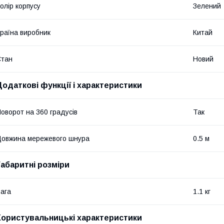
олір корпусу
Зелений
раїна виробник
Китай
Стан
Новий
Додаткові функції і характеристики
оворот на 360 градусів
Так
овжина мережевого шнура
0.5 м
Габаритні розміри
ага
1.1 кг
Користувальницькі характеристики