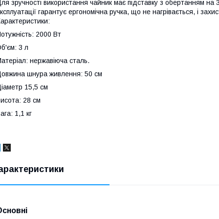
ля зручності використання чайник має підставку з обертанням на 3
ксплуатації гарантує ергономічна ручка, що не нагрівається, і захи
арактеристики:
отужність: 2000 Вт
б'єм: 3 л
атеріал: нержавіюча сталь.
овжина шнура живлення: 50 см
іаметр 15,5 см
исота: 28 см
ага: 1,1 кг
арактеристики
Основні