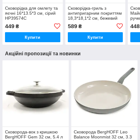
Сковорідка для омлету та
Сковорідка-гриль з
Сков
яєчні 16*13.5*3 см, сірий
антипригарним покриттям
Майс
HP39574C
18,3*18,1*2 см, бежевий
ручк
HP39568W
449
589
448
₴
₴
Купити
Купити
Акційні пропозиції та новинки
Сковорода-вок з кришкою
Сковорода BergHOFF Leo
BergHOFF Gem 32 см, 5.4 л
Balance Moonmist 32 см, 3.3