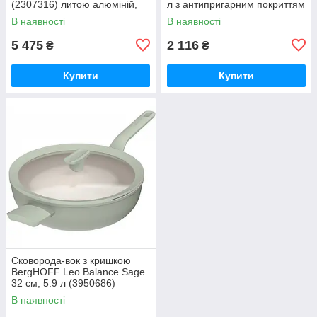
(2307316) литою алюміній,
л з антипригарним покриттям
індукція
(3950424)
В наявності
В наявності
5 475
2 116
₴
₴
Купити
Купити
Сковорода-вок з кришкою
BergHOFF Leo Balance Sage
32 см, 5.9 л (3950686)
індукційна
В наявності