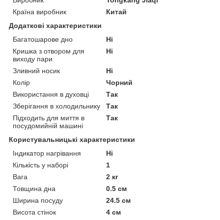
Країна виробник
Китай
Додаткові характеристики
Багатошарове дно
Ні
Кришка з отвором для
Ні
виходу пари
Зливний носик
Ні
Колір
Чорний
Використання в духовці
Так
Зберігання в холодильнику
Так
Підходить для миття в
Так
посудомийній машині
Користувальницькі характеристики
Індикатор нагрівання
Ні
Кількість у наборі
1
Вага
2 кг
Товщина дна
0.5 см
Ширина посуду
24.5 см
Висота стінок
4 см