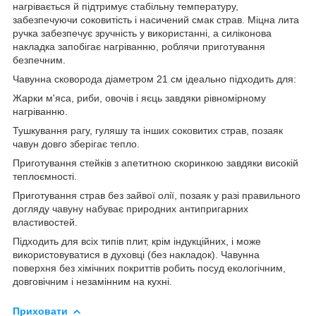
нагрівається й підтримує стабільну температуру,
забезпечуючи соковитість і насичений смак страв. Міцна лита
ручка забезпечує зручність у використанні, а силіконова
накладка запобігає нагріванню, роблячи приготування
безпечним.
Чавунна сковорода діаметром 21 см ідеально підходить для:
Жарки м'яса, риби, овочів і яєць завдяки рівномірному
нагріванню.
Тушкування рагу, гуляшу та інших соковитих страв, позаяк
чавун довго зберігає тепло.
Приготування стейків з апетитною скоринкою завдяки високій
теплоємності.
Приготування страв без зайвої олії, позаяк у разі правильного
догляду чавуну набуває природних антипригарних
властивостей.
Підходить для всіх типів плит, крім індукційних, і може
використовуватися в духовці (без накладок). Чавунна
поверхня без хімічних покриттів робить посуд екологічним,
довговічним і незамінним на кухні.
Приховати