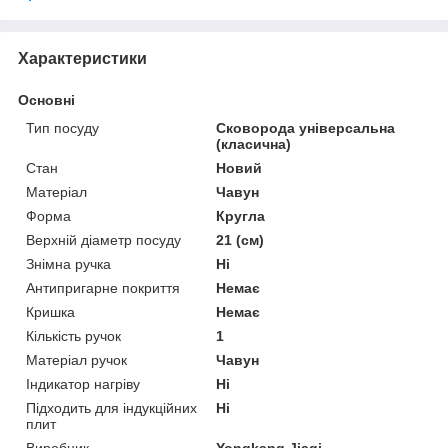
Характеристики
Основні
Тип посуду
Сковорода універсальна
(класична)
Стан
Новий
Матеріал
Чавун
Форма
Кругла
Верхній діаметр посуду
21 (см)
Знімна ручка
Ні
Антипригарне покриття
Немає
Кришка
Немає
Кількість ручок
1
Матеріал ручок
Чавун
Індикатор нагріву
Ні
Підходить для індукційних
Ні
плит
Виробник
Yongkang Jiaqi