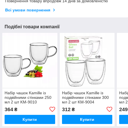
Повернення товару впродовж 14 днів за домовленістю
Всі умови повернення
Подібні товари компанії
Набір чашок Kamille із
Набір чашок Kamille із
Набі
подвійними стінками 250
подвійними стінками 300
подв
мл 2 шт KM-9010
мл 2 шт KM-9004
мл 2
364
312
249
₴
₴
Купити
Купити