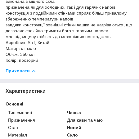
виконана з міцного скла
призначена як для холодних, так і для гарячих напоїв
конструкція з подвійними стінками сприяє більш тривалому
збереженню температури напоїв
завдяки конструкції зовнішні стінки чашки не нагріваються, що
дозволяє спокійно тримати його з гарячим напоєм.
має підвищену стійкість до механічних пошкоджень
Виробник: SnT, Китай.
Матеріал: скло
Об'єм: 350 мл
Колір: прозорий
Приховати
Характеристики
Основні
Тип ємності
Чашка
Призначення
Для кави та чаю
Стан
Новий
Матеріал
Скло