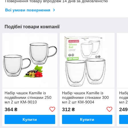
Повернення товару впродовж 14 днів за домовленістю
Всі умови повернення
Подібні товари компанії
Набір чашок Kamille із
Набір чашок Kamille із
Набі
подвійними стінками 250
подвійними стінками 300
подв
мл 2 шт KM-9010
мл 2 шт KM-9004
мл 2
364
312
249
₴
₴
Купити
Купити