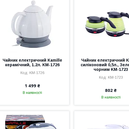
Чайник електричний Kamille
Чайник електричний K
керамічний, 1.2л. KM-1726
силіконовий 0,5л., Зел
чорним KM-1723
KM-1726
KM-1723
1 499 ₴
802 ₴
В наявності
В наявності