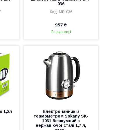
036
E
MR-036
957 ₴
В наявності
o 1,2л
Електрочайник із
термометром Sokany SK-
1031 безшумний з
нержавіючої сталі 1,7 л,