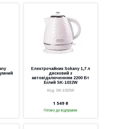
any
Електрочайник Sokany 1,7 л
шумний
дисковий з
автовідключенням 2200 Вт
Білий SK-1032W
SK-1032W
1 549 ₴
Готово до відправки