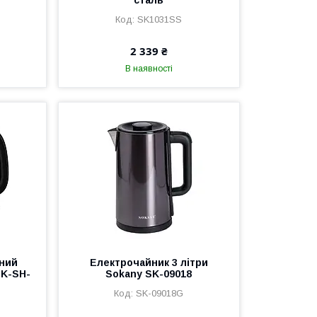
сталь
SK1031SS
2 339 ₴
В наявності
яний
Електрочайник 3 літри
SK-SH-
Sokany SK-09018
SK-09018G