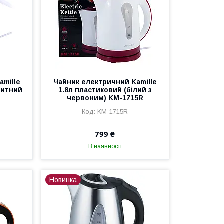
amille
Чайник електричний Kamille
китний
1.8л пластиковий (білий з
червоним) KM-1715R
KM-1715R
799 ₴
В наявності
Новинка