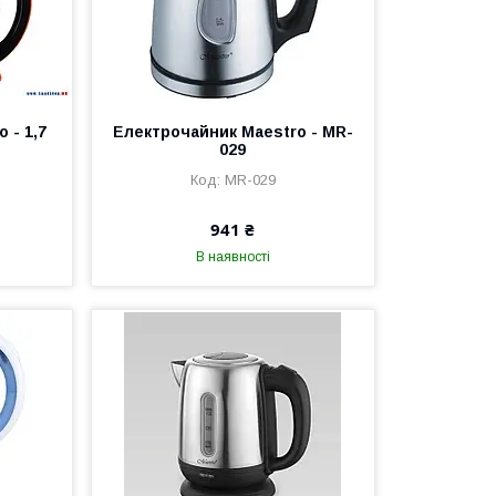
 - 1,7
Електрочайник Maestro - MR-
029
MR-029
941 ₴
В наявності