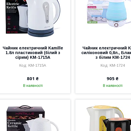
Чайник електричний Kamille
Чайник електричний K
1.8л пластиковий (білий з
силіконовий 0,8л., Бла
сірим) KM-1715A
з білим KM-1724
KM-1715A
KM-1724
801 ₴
905 ₴
В наявності
В наявності