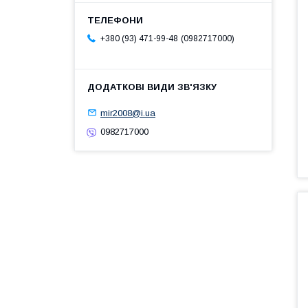
0982717000
+380 (93) 471-99-48
mir2008@i.ua
0982717000