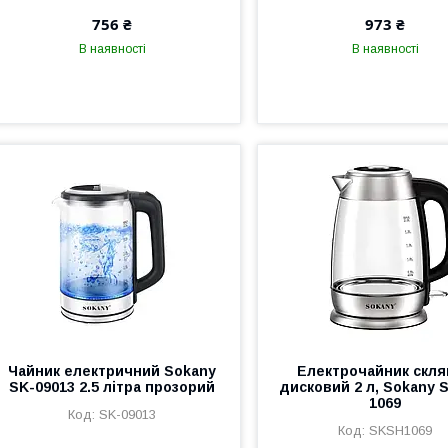
756 ₴
973 ₴
В наявності
В наявності
Чайник електричний Sokany
Електрочайник скл
SK-09013 2.5 літра прозорий
дисковий 2 л, Sokany 
1069
SK-09013
SKSH1069