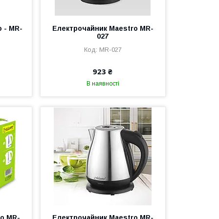
 - MR-
Електрочайник Maestro MR-
027
MR-027
923 ₴
В наявності
o MR-
Електрочайник Maestro MR-